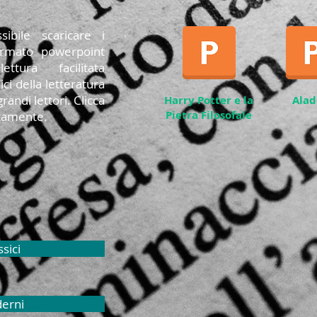
ibile scaricare i
ormato powerpoint
tura facilitata
ci della letteratura
randi lettori. Clicca
Harry Potter e la
Alad
Pietra Filosofale
uitamente.
ssici
derni