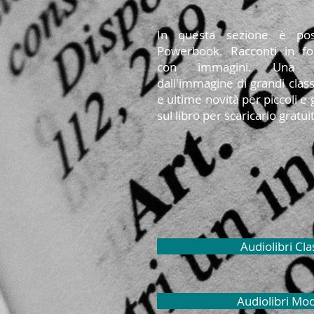
In questa sezione è poss
Powerbook. Racconti in f
con immagini. Una let
dall'immagine di grandi classi
e ultime novità per piccoli e g
sul libro per scaricarlo grat
Audiolibri Cla
Audiolibri Mo