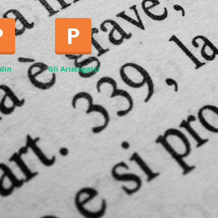
din
Gli Aristogatti