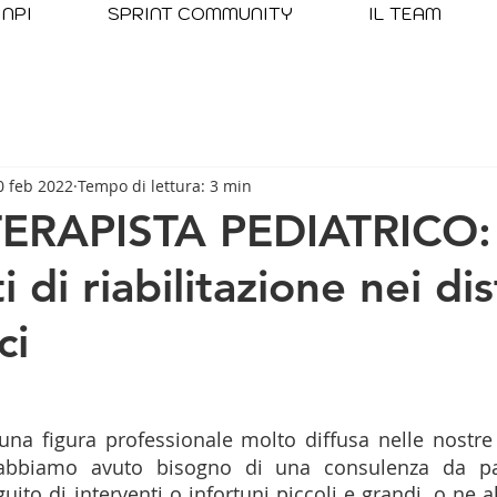
NPI
SPRINT COMMUNITY
IL TEAM
0 feb 2022
Tempo di lettura: 3 min
OTERAPISTA PEDIATRICO:
i di riabilitazione nei di
ci
una figura professionale molto diffusa nelle nostre v
 abbiamo avuto bisogno di una consulenza da pa
uito di interventi o infortuni piccoli e grandi, o ne 