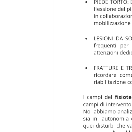
PIEDE TORTO: Do
flessione del p
in collaborazio
mobilizzazione p
LESIONI DA SOV
frequenti per 
attenzioni dedic
FRATTURE E TRA
ricordare com
riabilitazione c
I campi del 
fisiot
campi di intervento
Noi abbiamo analizz
sia in  autonomia c
quei disturbi che va