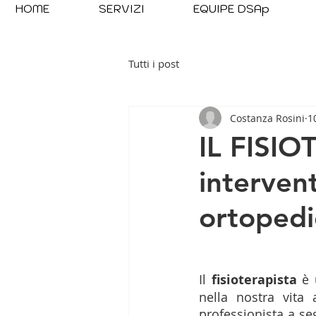
HOME
SERVIZI
EQUIPE DSAp
Tutti i post
Costanza Rosini
1
IL FISI
intervent
ortopedi
Il 
fisioterapista 
è 
nella nostra vita
professionista a seg