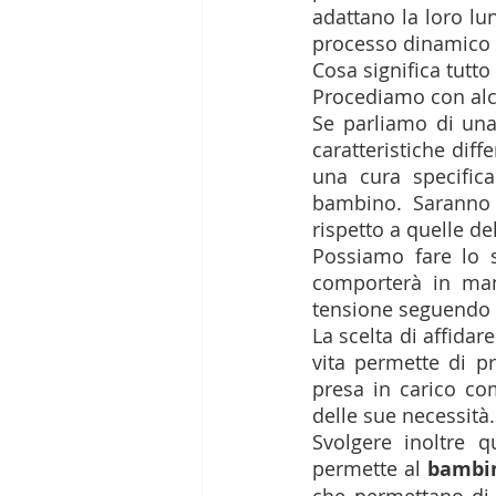
adattano la loro lun
processo dinamico c
Cosa significa tutto
Procediamo con alc
Se parliamo di una 
caratteristiche diff
una cura specifica
bambino. Saranno i
rispetto a quelle del
Possiamo fare lo 
comporterà in mani
tensione seguendo d
La scelta di affidare
vita permette di p
presa in carico co
delle sue necessità.
Svolgere inoltre qu
permette al 
bambi
che permettano di r