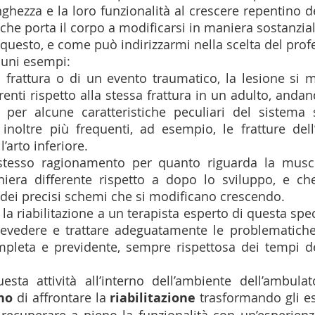
ghezza e la loro funzionalità al crescere repentino de
he porta il corpo a modificarsi in maniera sostanzial
 questo, e come può indirizzarmi nella scelta del prof
uni esempi: 
frattura o di un evento traumatico, la lesione si m
erenti rispetto alla stessa frattura in un adulto, andan
 per alcune caratteristiche peculiari del sistema s
noltre più frequenti, ad esempio, le fratture dell’
l’arto inferiore. 
stesso ragionamento per quanto riguarda la muscol
era differente rispetto a dopo lo sviluppo, e che 
ei precisi schemi che si modificano crescendo. 
 la riabilitazione a un terapista esperto di questa spec
revedere e trattare adeguatamente le problematiche
mpleta e previdente, sempre rispettosa dei tempi de
 
esta attività all’interno dell’ambiente dell’ambulato
no 
di affrontare la 
riabilitazione 
trasformando gli ese
ecuperare a pieno la funzionalità con un’esperienza