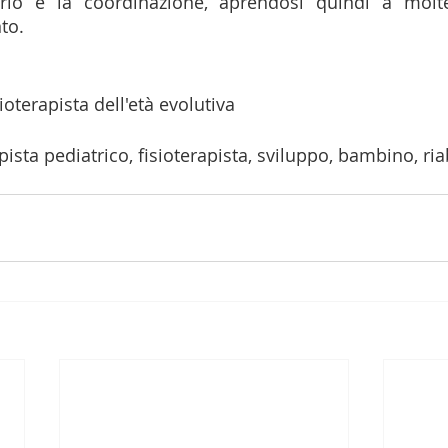
rio e la coordinazione, aprendosi quindi a moltep
to. 
ioterapista dell'età evolutiva
ista pediatrico, fisioterapista, sviluppo, bambino, ria