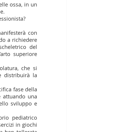
lle ossa, in un 
e. 
essionista?
anifesterà con 
do a richiedere 
cheletrico del 
arto superiore 
atura, che si 
distribuirà la 
ifica fase della 
 attuando una 
llo sviluppo e 
rio pediatrico 
rcizi in giochi 
 ben tollerata 