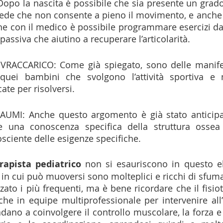
po la nascita è possibile che sia presente un grado 
iede che non consente a pieno il movimento, e anche 
ne con il medico è possibile programmare esercizi da 
assiva che aiutino a recuperare l’articolarità. 
RACCARICO: Come già spiegato, sono delle manifes
quei bambini che svolgono l’attività sportiva e n
ate per risolversi. 
UMI: Anche questo argomento è già stato anticipa
e una conoscenza specifica della struttura ossea
osciente delle esigenze specifiche.
erapista pediatrico 
non si esauriscono in questo el
 in cui può muoversi sono molteplici e ricchi di sfuma
ato i più frequenti, ma è bene ricordare che il fisiot
he in equipe multiprofessionale per intervenire all’in
dano a coinvolgere il controllo muscolare, la forza e l