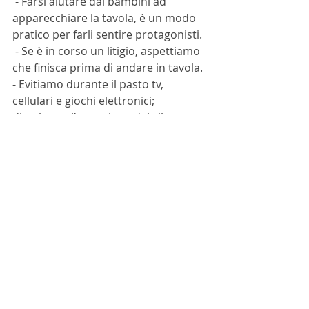
 - Farsi aiutare dai bambini ad 
apparecchiare la tavola, è un modo 
pratico per farli sentire protagonisti.
 - Se è in corso un litigio, aspettiamo 
che finisca prima di andare in tavola.
- Evitiamo durante il pasto tv, 
cellulari e giochi elettronici; 
distolgono l'attenzione dal cibo e 
fanno perdere la consapevolezza 
reale di ciò che mangiamo. 
Cerchiamo di dare il buon esempio.
. Infine, cerchiamo di far arrivare 
arrivare a tavola bambini affamati, 
senza esagerare con snack e 
eccessive quantità di spuntini tra un 
pasto e l'altro.