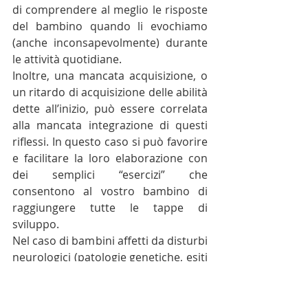
di comprendere al meglio le risposte 
del bambino quando li evochiamo 
(anche inconsapevolmente) durante 
le attività quotidiane.
Inoltre, una mancata acquisizione, o 
un ritardo di acquisizione delle abilità 
dette all’inizio, può essere correlata 
alla mancata integrazione di questi 
riflessi. In questo caso si può favorire 
e facilitare la loro elaborazione con 
dei semplici “esercizi” che 
consentono al vostro bambino di 
raggiungere tutte le tappe di 
sviluppo.
Nel caso di bambini affetti da disturbi 
neurologici (patologie genetiche, esiti 
di prematurità...) un intervento 
riabilitativo che tenga conto anche 
dell’eventuale presenza di questi 