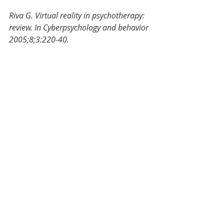
Riva G. Virtual reality in psychotherapy: 
review. In Cyberpsychology and behavior 
2005;8;3:220-40. 
Rubino F., Soler L., Marescaux J., 
Maisonneuve H. Advances in virtual 
reality are wide ranging. British Medical 
Journal 2002;324:612. 
Schultheis MT., Rizzo AA. The application 
of virtual reality technology in 
rehabilitation. Rehabilitation Psychology 
2001;46:296- 311. 